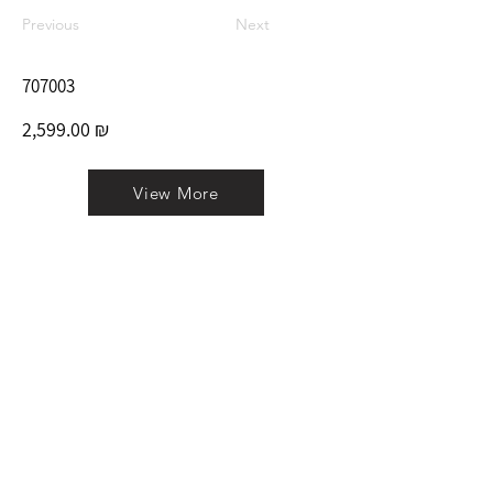
Previous
Next
707003
2,599.00 ₪
View More