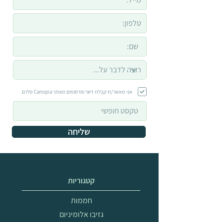
אני מאשר/ת קבלת דיוור ופרסומים מאתר Canopia פלרם
שליחה
קטגוריות
חממות
גזיבו אלומיניום