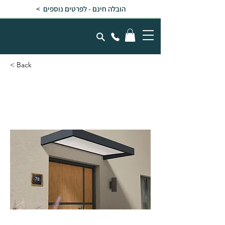
הובלה חינם - לפרטים נוספים >
< Back
גגון SOPHIA אפור - לבן
אופל 1X2.2