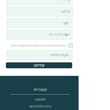
אני מאשר/ת קבלת דיוור ופרסומים מאתר Canopia פלרם
שליחה
קטגוריות
חממות
גזיבו אלומיניום