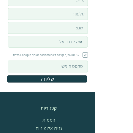
אני מאשר/ת קבלת דיוור ופרסומים מאתר Canopia פלרם
שליחה
קטגוריות
חממות
גזיבו אלומיניום