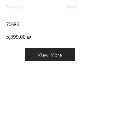
Previous
Next
706831
5,399.00 ₪
View More