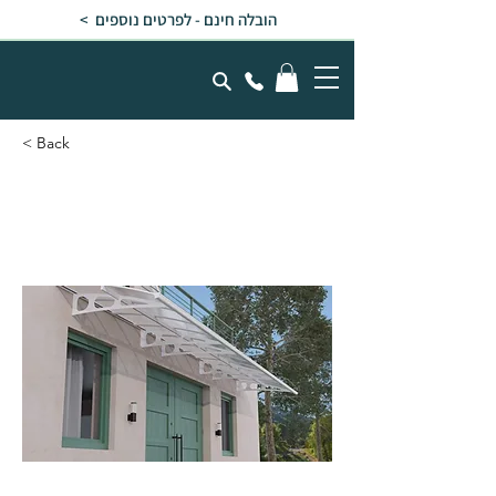
הובלה חינם - לפרטים נוספים >
< Back
גגון BORDEAUX לבן כפול
דופן 1.4x6.7