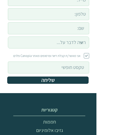
אני מאשר/ת קבלת דיוור ופרסומים מאתר Canopia פלרם
שליחה
קטגוריות
חממות
גזיבו אלומיניום