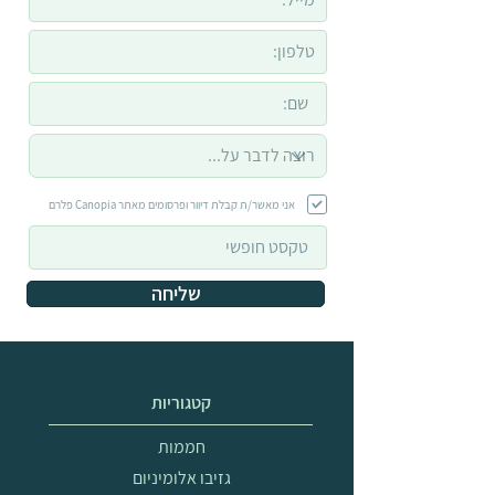
אני מאשר/ת קבלת דיוור ופרסומים מאתר Canopia פלרם
שליחה
קטגוריות
חממות
גזיבו אלומיניום