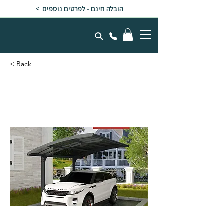
הובלה חינם - לפרטים נוספים >
< Back
חניה לרכב 2 רגליים 2.9x5
ARIZONA WAVE סנטף