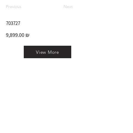
Previous
Next
703727
9,899.00 ₪
View More