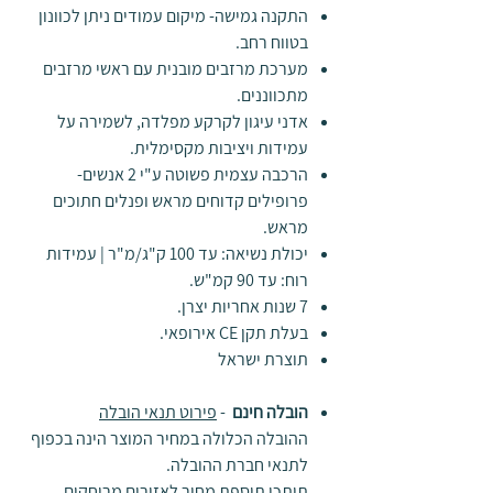
התקנה גמישה- מיקום עמודים ניתן לכוונון
בטווח רחב.
מערכת מרזבים מובנית עם ראשי מרזבים
מתכווננים.
אדני עיגון לקרקע מפלדה, לשמירה על
עמידות ויציבות מקסימלית.
הרכבה עצמית פשוטה ע"י 2 אנשים-
פרופילים קדוחים מראש ופנלים חתוכים
מראש.
יכולת נשיאה: עד 100 ק"ג/מ"ר | עמידות
רוח: עד 90 קמ"ש.
7 שנות אחריות יצרן.
בעלת תקן CE אירופאי.
תוצרת ישראל
הובלה חינם
-
פירוט תנאי הובלה
ההובלה הכלולה במחיר המוצר הינה בכפוף
לתנאי חברת ההובלה.
תיתכן תוספת מחיר לאזורים מרוחקים.