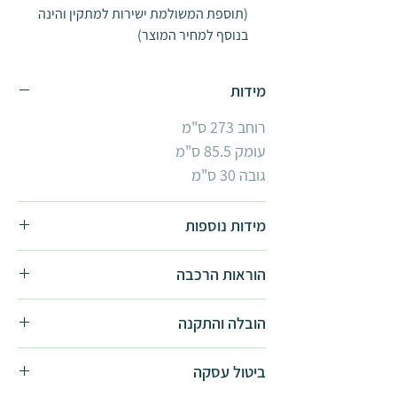
(תוספת המשולמת ישירות למתקין והינה
בנוסף למחיר המוצר)
מידות
רוחב 273 ס"מ
עומק 85.5 ס"מ
גובה 30 ס"מ
מידות נוספות
לצפייה בגגונים נוספים
הוראות הרכבה
הוראות הרכבה -
להורדה
הובלה והתקנה
התקנה בסיסית אינה כוללת סבלות,
ביטול עסקה
התקנה על משטח\חיפוי מיוחד ו\או אביזרי