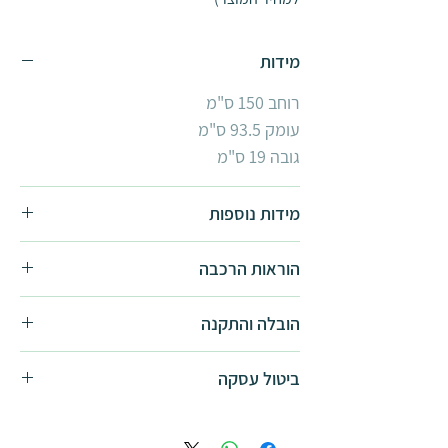
מידות
רוחב 150 ס"מ
עומק 93.5 ס"מ
גובה 19 ס"מ
מידות נוספות
0.9x2.1
הוראות הרכבה
הוראות הרכבה -
להורדה
הובלה והתקנה
התקנה בסיסית אינה כוללת סבלות,
ביטול עסקה
התקנה על משטח\חיפוי מיוחד ו\או אביזרי
התקנה מיוחדים. באם נדרשת
ביטול עסקת רכישה יזכה את פלרם דמי
סבלות/התקנה מיוחדת, יש לפנות ישירות
ביטול בסך 100 ₪ או 5% מערך המוצר,