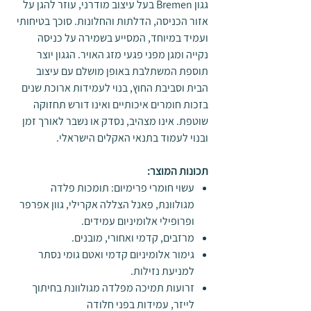
גגון Bremen בעל עיצוב מודרני, עוזר להגן על
אזור הכניסה, הדלתות והחלונות. סוכך בטיחותי
ועמיד במיוחד, המסייע בשמירה על כניסה
נקייה ומגן מפני פגעי מזג האויר. הגגון יוצר
תוספת המשתלבת באופן מושלם עם עיצוב
הבית וסביבת החוץ, בנוי לעמידות ארוכת שנים
בזכות חומרים איכותיים ואינו דורש תחזוקה
שוטפת. אינו מצהיב, נסדק או נשבר לאורך זמן
ובנוי לעמוד בתנאי האקלים הישראלי.
תכונות המוצר:
עשוי חומרי פרימיום: תומכות פלדה
מגולוונת, פאנל הצללה אקרילי, גוון אפרפר
ופרופילי אלומיניום עמידים.
מרזבים, קדמי ואחורי, מובנים.
גימור אלומיניום קדמי ואטם גומי נסתר
למניעת נזילות.
זרועות תמיכה מפלדה מגולוונת בחיתוך
לייזר, עמידות בפני חלודה