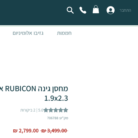
התחבר
חממות
גזיבו אלומיניום
מחסן 
1.9x2.3
 of five stars based on 2 reviews
5.0 | 2 ביקורות
מק"ט: 706788
מחיר
מחיר
 ‏3,499.00 ‏₪ 
רגיל
מבצע