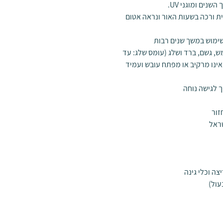
ך
השנים
ומוגני
UV
.
ת ורכה בשעות האור ונראה אטום
ש, גשם, ברד ושלג (עומס שלג: עד
מידות רוח: עד 100 קמ"ש), אינו מרקיב או מפתח עובש ועמיד
 לגישה נוחה
זור
שראל
ה וכלי גינה
עול)