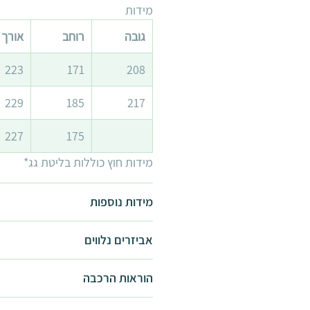
מידות
גובה
רוחב
אורך
223
171
208
229
185
217
227
175
מידות חוץ כוללות בליטת גג*
מידות נוספות
אביזרים נלווים
1.9x1.5
מדף למחסן
1.9x3
הוראות הרכבה
סט 3 מדפים למחסן
1.9x3.8
מתלה אופניים
הוראות הרכבה -
להורדה