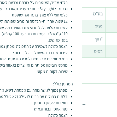
בלתי שביר, השומרים על צורתם וצבעם לאור
גג סנטף
SkyLight
ייחודי מעביר תאורה טבעי
בס"מ
כלפי חוץ
ללא צורך בתחזוקה שוטפת
12 שנות אחריות- הנדסה וחומרים שפותחו לשימוש במשך שנים רבות
פנים
עמידות מלאה לכל תנאי מזג האוויר כולל שמ
110 ק"ג/מ"ר | ע
*חוץ
בפני מזיקים.
רצפה כלולה לשמירה על התכולה ומפתן נמוך
בסיס
עיצוב מודרני המשתלב בכל בית וחצר
בנוי מחומרים ידידותיים לסביבה וניתנים למח
מחסני רוביקון מפותחים ומיוצרים בגאווה בי
שירות לקוחות מקומי
המחסן כולל:
מפתן נמוך לגישה נוחה עם מכסחת דשא, מריצ
דלתות כפולות עם בריח לנעילה (לא כולל מנ
תושבות לעיגון המחסן
נפח אחסון גבוה וגמיש
רצפה כלולה