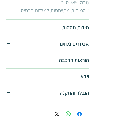
גובה: 285 ס"מ
* המידות מתייחסות למידות הבסיס
מידות נוספות
חממה ביתית Aria ברוחב 3 מטר:
אביזרים נלווים
3x4.5
3x6
מדף אלומיניום
הוראות הרכבה
זוג מדפי פלסטיק
חלון רפפה
הוראות הרכבה -
להורדה
וידאו
קיט הצללה
קיט 10 מתלים לעציצים
סרטון מוצר - בקרוב!
הובלה והתקנה
קיט עיגון
קיט השקייה
אחריות המוצר מותנת בעיגון המוצר
קיט הדלייה
למשטח מפולס העשוי בטון / מרצפות / דק
כוננית עבודה
/ אדמה במעמד ההתקנה, בהתאם
למפורט בהוראות ההרכבה. שימוש ב
קיט