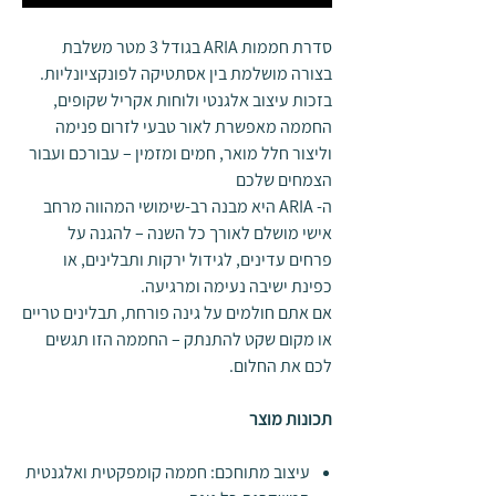
סדרת חממות ARIA בגודל 3 מטר משלבת
בצורה מושלמת בין אסתטיקה לפונקציונליות.
בזכות עיצוב אלגנטי ולוחות אקריל שקופים,
החממה מאפשרת לאור טבעי לזרום פנימה
וליצור חלל מואר, חמים ומזמין – עבורכם ועבור
הצמחים שלכם
ה- ARIA היא מבנה רב-שימושי המהווה מרחב
אישי מושלם לאורך כל השנה – להגנה על
פרחים עדינים, לגידול ירקות ותבלינים, או
כפינת ישיבה נעימה ומרגיעה.
אם אתם חולמים על גינה פורחת, תבלינים טריים
או מקום שקט להתנתק – החממה הזו תגשים
לכם את החלום.
תכונות מוצר
עיצוב מתוחכם
: חממה קומפקטית ואלגנטית