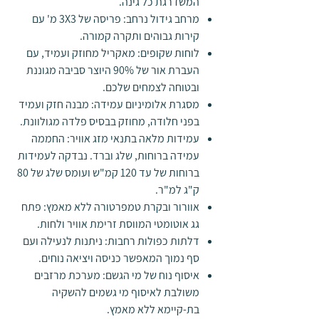
המשדרגת כל גינה.
מרחב גידול נרחב
: פריסה של 3
X
3 מ' עם
קירות גבוהים ותקרה קמורה.
לוחות שקופים
: מאקריל מחוזק ועמיד, עם
העברת אור של 90% היוצר סביבה מגוננת
ובטוחה לצמחים שלכם.
מסגרת אלומיניום עמידה
: מבנה חזק ועמיד
בפני חלודה, מחוזק בבסיס פלדה מגולוונת.
עמידות מלאה בתנאי מזג אוויר
:
החממה
עמיד
ה
ברוחות, שלג וברד.
נבדק
ה
לעמיד
ות
ברוחות
של
עד 120
קמ"ש
ועומס שלג של 80
ק"ג למ"ר.
אוורור ובקרת טמפרטורה ללא מאמץ
: פתח
גג אוטומטי המווסת זרימת אוויר ולחות
.
דלתות כפולות רחבות
: ניתנות לנעילה
ועם
סף נמוך המאפשר כניסה
ו
יציאה נוח
ים.
איסוף
נוח של
מי
ה
גשם
: מערכת
מרזבים
משולבת לאיסוף מי גש
מים
להשקיה
בת-קיימא ללא מאמץ
.