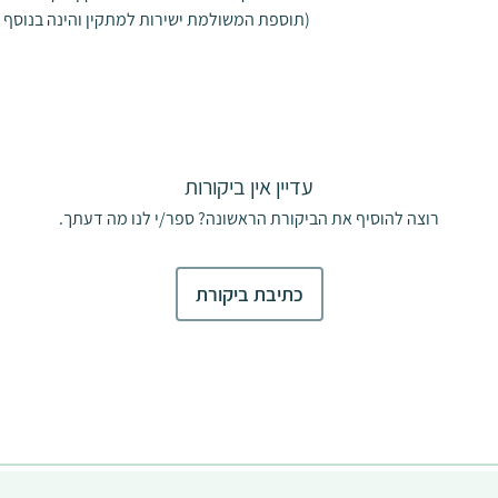
(תוספת המשולמת ישירות למתקין והינה בנוסף 
צר למשטח מפולס
מה במעמד
 ההרכבה. שימוש
מוצר.
ל משטחים צמודי
פנטהאוס ומרפסות
עדיין אין ביקורות
אנא פנה לנציג
רוצה להוסיף את הביקורת הראשונה? ספר/י לנו מה דעתך.
כתיבת ביקורת