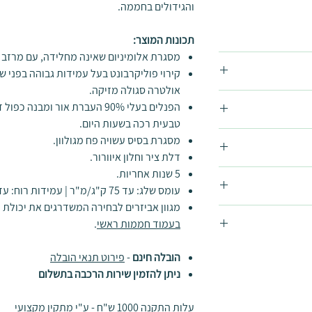
והגידולים בחממה.
תכונות המוצר:
מסגרת אלומיניום שאינה מחלידה, עם מרזב ור
קירוי פוליקרבונט בעל עמידות גבוהה בפני שב
אולטרה סגולה מזיקה.
הפנלים בעלי 90% העברת אור ומב
טבעית רכה בשעות היום
.
מסגרת בסיס עשויה פח מגולוון.
דלת ציר וחלון איוורור.
5 שנות אחריות.
עומס שלג: עד 75 ק"ג/מ"ר | עמידות רוח: עד 90 קמ"ש.
מגוון אביזרים לבחירה המשדרגים את יכולת 
בעמוד חממות ראשי
.
, התקנה על
הובלה חינם
-
פירוט תנאי הובלה
קנה מיוחדים. באם
ניתן להזמין שירות הרכבה בתשלום
לפנות ישירות
עלות התקנה 1000 ש"ח - ע"י מתקין מקצועי