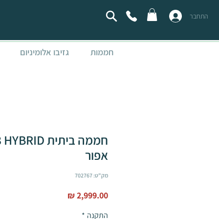
התחבר
חממות
גזיבו אלומיניום
אפור
מק"ט: 702767
מחיר
התקנה
*