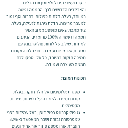
ירקות ועשבי תיבול ולאחסן את הכלים
והאביזרים הדרושים לכך. החממה נגישה
במיוחד, בעלת דלתות כפולות ורחבות וסף נמוך
למעבר מריצות. הדלת ניתנת לנעילה, בעלת
ציר מתכת שאינו מושפע ממזג האויר.
חממה זו עשוייה 100% מחומרים הניתנים
למחזור. שילוב של לוחות פוליקרבונט עם
מסגרת אלומיניום עמידה בפני חלודה וקורות
תמיכה חזקות במיוחד, כל אלו יספקו לכם
חממה מעוצבת ועמידה.
תכונות המוצר:
מסגרת אלומיניום אל-חלד חזקה, בעלת
קורות תמיכה לשמירה על בטיחות ויציבות
מקסימלית.
גג פוליקרבונט כפול דופן, בעל עמידות בפני
טמפרטורה גבוהה ושבר, המאפשר כ- 82%
העברת אור ומספק פיזור אור אחיד ונעים