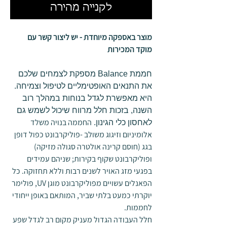
לקנייה מהירה
מוצר באספקה מיוחדת - יש ליצור קשר עם
מוקד המכירות
חממת Balance מספקת לצמחים שלכם
את התנאים האופטימליים לטיפול וצמיחה.
היא מאפשרת לגדל בנוחות במהלך רוב
השנה, בזכות חלל מרווח שיכול לשמש גם
החממה בנויה משלד
לאחסון כלי הגינון.
אלומיניום וזיגוג משולב -פוליקרבונט כפול דופן
בגג (חוסם קרינה אולטרה סגולה מזיקה)
ופוליקרבונט שקוף בקירות; שניהם עמידים
בפגעי מזג האויר לשנים רבות וללא תחזוקה. כל
הפאנלים עשויים מפוליקרבונט מוגן UV, פולימר
יוקרתי כמעט בלתי שביר, המותאם באופן ייחודי
לחממות.
חלל העבודה הגדול מעניק מקום רב לגדל שפע