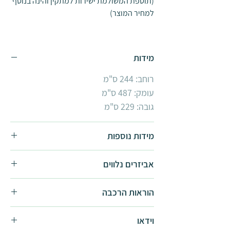
(תוספת המשולמת ישירות למתקין והינה בנוסף
למחיר המוצר)
מידות
רוחב: 244 ס"מ
עומק: 487 ס"מ
גובה: 229 ס"מ
מידות נוספות
לצפייה בחממות נוספות
אביזרים נלווים
מדף אלומיניום
הוראות הרכבה
זוג מדפי פלסטיק
חלון רפפה
הוראות הרכבה -
להורדה
וידאו
קיט הצללה