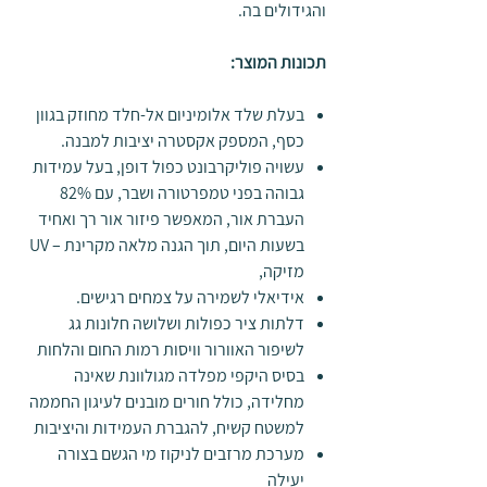
והגידולים בה.
תכונות המוצר:
בעלת שלד אלומיניום אל-חלד מחוזק בגוון
כסף, המספק אקסטרה יציבות למבנה.
עשויה פוליקרבונט כפול דופן, בעל עמידות
גבוהה בפני טמפרטורה ושבר, עם 82%
העברת אור, המאפשר פיזור אור רך ואחיד
בשעות היום, תוך הגנה מלאה מקרינת – UV
מזיקה,
אידיאלי לשמירה על צמחים רגישים.
דלתות ציר כפולות ושלושה חלונות גג
לשיפור האוורור וויסות רמות החום והלחות
בסיס היקפי מפלדה מגולוונת שאינה
מחלידה, כולל חורים מובנים לעיגון החממה
למשטח קשיח, להגברת העמידות והיציבות
מערכת מרזבים לניקוז מי הגשם בצורה
יעילה