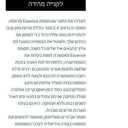
לקנייה מהירה
לשדרג את החצר עם חממת Essence מרווחת.
חממה זו ברוחב 2.4 מטר כוללת מרווח גחון גבוה
להתניידות נוחה וחלל גדול כדי לאחסן את
הכלים שלך ולשתול את הצמחייה המועדפת
עליך בתנאים אידיאלים כל השנה. חממת
Essence מאפשרת לווסת בקלות את
הטמפרטורה, הלחות וזרימת האוויר בזכות
שלושה חלונות אוורור מתכווננים ידנית ודלת
רחבה המאפשרת להיכנס ולצאת ללא מאמץ.
החממה בנויה משלד אלומיניום וזיגוג
מפוליקרבונט כפול דופן חוסם קרינה אולטרה
סגולה מזיקה; שניהם עמידים בפגעי מזג האויר
לשנים רבות וללא תחזוקה. היא גם בעלת
מערכת מרזבים מובנית.
מבחר אביזרים משלימים, מאפשר להתאים את
החממה בצורה אידיאלית לצרכי המשתמש