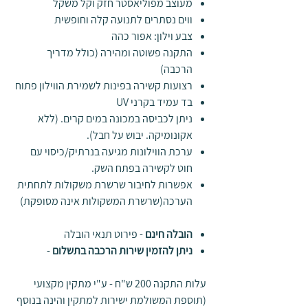
מעוצב מפוליאסטר חזק וקל משקל
ווים נסתרים לתנועה קלה וחופשית
צבע וילון: אפור כהה
התקנה פשוטה ומהירה (כולל מדריך
הרכבה)
רצועות קשירה בפינות לשמירת הווילון פתוח
בד עמיד בקרני UV
ניתן לכביסה במכונה במים קרים. (ללא
אקונומיקה. יבוש על חבל).
ערכת הווילונות מגיעה בנרתיק/כיסוי עם
חוט לקשירה בפתח השק.
אפשרות לחיבור שרשרת משקולות לתחתית
הערכה(שרשרת המשקולות אינה מסופקת)
הובלה חינם
- פירוט תנאי הובלה
ניתן להזמין שירות הרכבה בתשלום
-
עלות התקנה 200 ש"ח - ע"י מתקין מקצועי
(תוספת המשולמת ישירות למתקין והינה בנוסף