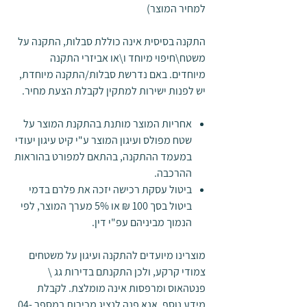
למחיר המוצר)
התקנה בסיסית אינה כוללת סבלות, התקנה על
משטח\חיפוי מיוחד ו\או אביזרי התקנה
מיוחדים. באם נדרשת סבלות/התקנה מיוחדת,
יש לפנות ישירות למתקין לקבלת הצעת מחיר.
אחריות המוצר מותנת בהתקנת המוצר על
שטח מפולס ועיגון המוצר ע"י קיט עיגון יעודי
במעמד ההתקנה, בהתאם למפורט בהוראות
ההרכבה.
ביטול עסקת רכישה יזכה את פלרם בדמי
ביטול בסך 100 ₪ או 5% מערך המוצר, לפי
הנמוך מביניהם עפ"י דין.
מוצרינו מיועדים להתקנה ועיגון על משטחים
צמודי קרקע, ולכן התקנתם בדירות גג \
פנטהאוס ומרפסות אינה מומלצת. לקבלת
מידע נוסף, אנא פנה לנציג מכירות במספר 04-