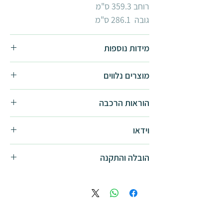
רוחב 359.3 ס"מ
גובה 286.1 ס"מ
מידות נוספות
3x3.6
מוצרים נלווים
3x4.3
סט וילונות למרטיניק
הוראות הרכבה
סט רשתות למרטיניק
הוראות הרכבה -
להורדה
וידאו
סרטון מוצר -
לצפייה
הובלה והתקנה
סרטון הרכבה -
לצפייה
התקנה בסיסית אינה כוללת סבלות,
התקנה על משטח\חיפוי מיוחד ו\או אביזרי
התקנה מיוחדים. באם נדרשת
סבלות/התקנה מיוחדת, יש לפנות ישירות