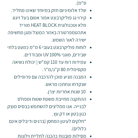
ס"מ).
שלד אלומיניום חזק במיוחד שאינו מחליד.
קירוי גג פוליקרבונט אפור אטום בעל זיגוג
מלא וטכנולוגית HEAT BLOCK מוריד
אתהטמפרטורה באזור המוצל ומגן מחשיפה
ישירה לאור השמש.
לוחות פוליקרבונט בעובי 6 מ"מ כמעט בלתי
שבירים, מוגני 100% UV ומבודדים.
עמידות רוח עד 110 קמ"ש | יכולת נשיאה
מקסימלית 80 ק"ג/מ"ר.
המבנה מגיע מוכן להרכבה עם פרופילים
שנקדחו ונחתכו מראש.
10 שנות אחריות יצרן.
ההתקנה מחייבת משטח שטוח ומפולס
לבנייה. אנו ממליצים להשתמש בבסיס מוצק
כגון בטון או דק עץ.
*חלקים לעיגון המחסן (ברגים ודיבלים אינם
כלולים).
מסילות מובנות כהכנה לתליית וילונות