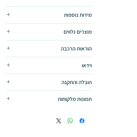
מידות נוספות
3.6x4.3
מוצרים נלווים
3.6x4.9
3.6x6.1
סט וילונות לגזיבו
הוראות הרכבה
4.3x4.3
סט רשתות לגזיבו
4.3x4.9
הוראות הרכבה -
להורדה
וידאו
סרטון מוצר -
לצפיה
הובלה והתקנה
סרטון הרכבה -
לצפיה
התקנה בסיסית אינה כוללת סבלות,
תמונות מלקוחות
התקנה על משטח\חיפוי מיוחד ו\או אביזרי
התקנה מיוחדים. באם נדרשת
תמונות מלקוחות - Dallas
סבלות/התקנה מיוחדת, יש לפנות ישירות
למתקין לקבלת הצעת מחיר.
אחריות המוצר מותנת בעיגון המוצר