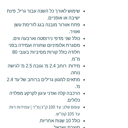
שימוש לאורך כל השנה עבור גריל, פינת
ישיבה או אופניים.
פתח אוורור מובנה בגג לזרימת עשן
ואוויר.
כולל שני מדפי נירוסטה וארבעה ווים.
מסגרת אלומיניום שחורה ועמידה בפני
חלודה כולל קורות מסיביות בעובי 80
מ"מ.
מידות: רוחב 2.4 מ' וגובה 2.5 מ' לגישה
נוחה.
מתאים למגוון גרילים ברוחב של עד 2.4
מ'.
הרכבה קלה ואדני עיגון לקרקע מפלדה
כלולים.
עומס שלג: עד 100 ק"ג/מ"ר | עמידות רוח:
עד 105 קמ"ש.
כולל 10 שנות אחריות.
תוצרת ישראל.