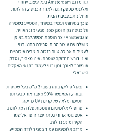
גגון מדגם Amsterdam בעל עיצוב ייחודי
ואלגנטי מספק הגנה לאזור הכניסה, הדלתות
והחלונות בסביבת הבית.
סוכך בטיחותי ועמיד במיוחד, המסייע בשמירה
על כניסה נקיה ומגן מפני פגעי מזג האוויר.
Amsterdam יוצר תוספת המשתלבת באופן
מושלם עם עיצוב הבית וסביבת החוץ. בנוי
לעמידות ארוכת טווח בזכות חומרים איכותיים
ואינו דורש תחזוקה שוטפת. אינו מצהיב, נסדק
או נשבר לאורך זמן ובנוי לעמוד בתנאי האקלים
הישראלי.
פאנל פוליקרבונט בעובי 3 מ"מ בעל שקיפות
גבוהה, המאפשר 90% מעבר אור טבעי תוך
חסימה מלאה של קרינת UV מזיקה.
פרופילי אלומיניום ותומכות פלדה מגולוונת.
אטם גומי אחורי נסתר יוצר חיפוי אל שטח
הקיר ומונע נזילות.
מרזב אלומיניום עמיד בפני חלודה המסייע