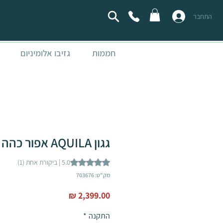
התחבר
חממות
גזיבו אלומיניום
גגון AQUILA אפור כהה 0.9x3
t of five stars based on 1 review
5.0 | ביקורת אחת (1)
מק"ט: 703676
מחיר
התקנה
*