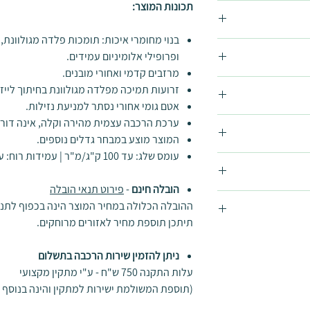
תכונות המוצר:
בנוי מחומרי איכות: תומכות פלדה מגולוונת,
ופרופילי אלומיניום עמידים.
מרזבים קדמי ואחורי מובנים.
זרועות תמיכה מפלדה מגולוונת בחיתוך לייזר
אטם גומי אחורי נסתר למניעת נזילות.
ערכת הרכבה עצמית מהירה וקלה, אינה דורשת 
המוצר מוצע במבחר גדלים נוספים.
עומס שלג: עד 100 ק"ג/מ"ר | עמידות רוח: עד 120 קמ"ש.
, התקנה על
קנה מיוחדים. באם
הובלה חינם
-
פירוט תנאי הובלה
לפנות ישירות
 דמי ביטול בסך
ההובלה הכלולה במחיר המוצר הינה בכפוף לתנ
לפי הנמוך מביניהם עפ"י
תיתכן תוספת מחיר לאזורים מרוחקים.
גגון, מתאימה לקיר
גי קירות אחרים, יש
ניתן להזמין שירות הרכבה בתשלום
עלות התקנה 750 ש"ח - ע"י מתקין מקצועי
מה לקיר הרלוונטי.
(תוספת המשולמת ישירות למתקין והינה בנוסף 
ל משטחים צמודי