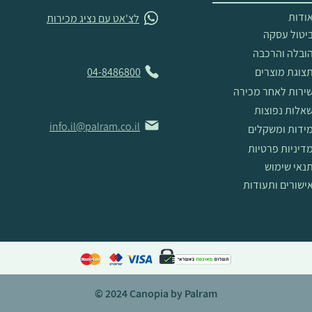
ודות
לצ'אט עם נציג מכירות
יטול עסקה
ובלה והרכבה
צוגת מוצרים
04-8486800
ירות לאחר מכירה
אלות נפוצות
info.il@palram.co.il
ידות ומשקלים
דיניות פרטיות
נאי שימוש
ישורים ותעודות
© 2024 Canopia by Palram