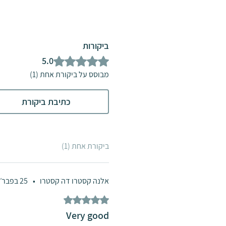
קרקע, ולכן התקנתם בדירות גג \ 
אינה מומלצת. לקבלת מידע נוסף, 
מכירות במספר 04-8486800
ביקורות
דירוג של 5 מתוך 5 כוכבים.
5.0
מבוסס על ביקורת אחת (1)
כתיבת ביקורת
ביקורת אחת (1)
אלנה קסטרו דה קסטרו
•
25 בפבר׳ 2024
דירוג של 5 מתוך 5 כוכבים.
Very good