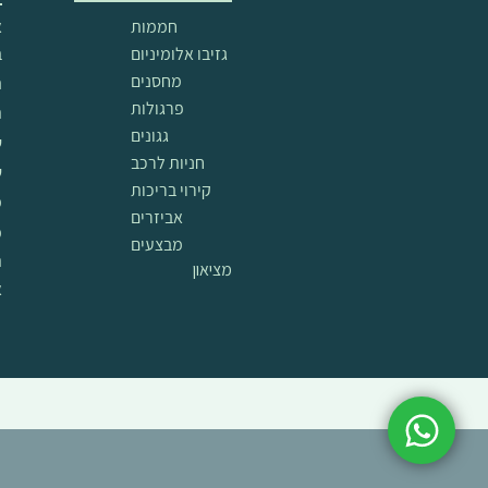
חממות
א
גזיבו אלומיניום
ב
מחסנים
ה
פרגולות
ת
גגונים
ש
חניות לרכב
ש
קירוי בריכות
מ
אביזרים
מ
מבצעים
ת
מציאון
א