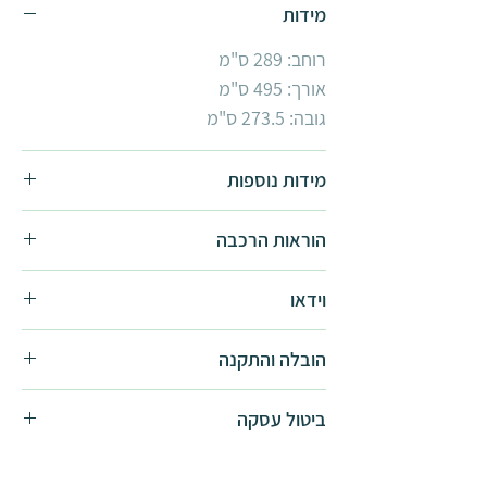
מידות
רוחב: 289 ס"מ
אורך: 495 ס"מ
גובה: 273.5 ס"מ
מידות נוספות
Arizona Wave
2.9x5
הוראות הרכבה
הוראות הרכבה -
להורדה
וידאו
סרטון מוצר -
לצפייה
הובלה והתקנה
סרטון הרכבה -
לצפייה
נא לשים לב:
ההתקנה כוללת יציקת בטון
ביטול עסקה
עבור בסיס הרגליים.
למוצר זה קיימות אפשרויות התקנה שונות,
ביטול עסקת רכישה יזכה את פלרם דמי