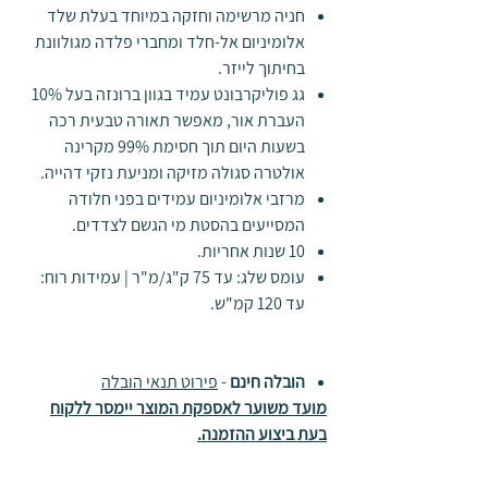
חניה מרשימה וחזקה במיוחד בעלת שלד
אלומיניום אל-חלד ומחברי פלדה מגולוונת
בחיתוך לייזר
.
גג פוליקרבונט עמיד בגוון ברונזה בעל 10%
העברת אור, מאפשר תאורה טבעית רכה
בשעות היום תוך חסימת 99% מקרינה
אולטרה סגולה מזיקה ומניעת נזקי דהייה
.
מרזבי אלומיניום עמידים בפני חלודה
המסייעים בהסטת מי הגשם לצדדים.
10 שנות אחריות
.
עומס שלג: עד 75 ק"ג/מ"ר | עמידות רוח:
עד 120 קמ"ש.
הובלה חינם
-
פירוט תנאי הובלה
מועד משוער לאספקת המוצר יימסר ללקוח
בעת ביצוע ההזמנה.