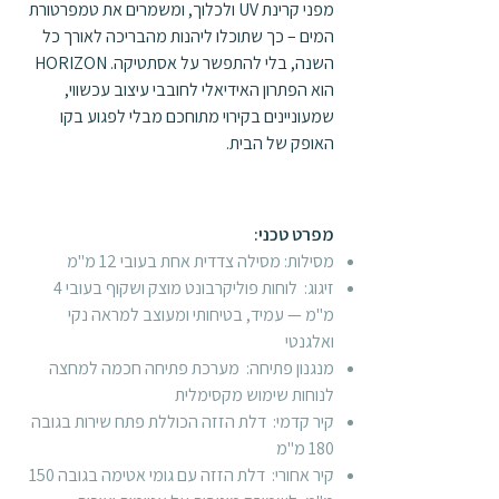
מפני קרינת UV ולכלוך, ומשמרים את טמפרטורת
המים – כך שתוכלו ליהנות מהבריכה לאורך כל
השנה, בלי להתפשר על אסתטיקה. HORIZON
הוא הפתרון האידיאלי לחובבי עיצוב עכשווי,
שמעוניינים בקירוי מתוחכם מבלי לפגוע בקו
האופק של הבית.
​מפרט טכני:
מסילות: מסילה צדדית אחת בעובי 12 מ"מ
זיגוג: לוחות פוליקרבונט מוצק ושקוף בעובי 4
מ"מ — עמיד, בטיחותי ומעוצב למראה נקי
ואלגנטי
מנגנון פתיחה: מערכת פתיחה חכמה למחצה
לנוחות שימוש מקסימלית
קיר קדמי: דלת הזזה הכוללת פתח שירות בגובה
180 מ"מ
קיר אחורי: דלת הזזה עם גומי אטימה בגובה 150