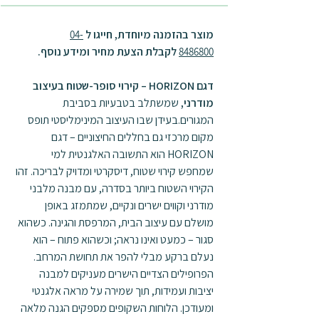
מוצר בהזמנה מיוחדת, חייגו ל
04-
לקבלת הצעת מחיר ומידע נוסף.
8486800
דגם HORIZON – קירוי סופר-שטוח בעיצוב
מודרני,
שמשתלב בטבעיות בסביבת
המגורים.בעידן שבו העיצוב המינימליסטי תופס
מקום מרכזי גם בחללים החיצוניים – דגם
HORIZON הוא התשובה האלגנטית למי
שמחפש קירוי שטוח, דיסקרטי ומדויק לבריכה. זהו
הקירוי השטוח ביותר בסדרה, עם מבנה מלבני
מודרני וקווים ישרים ונקיים, שמתמזג באופן
מושלם עם עיצוב הבית, המרפסת והגינה. כשהוא
סגור – כמעט ואינו נראה; וכשהוא פתוח – הוא
נעלם ברקע מבלי להפר את תחושת המרחב.
הפרופילים הצדיים הישרים מעניקים למבנה
יציבות ועמידות, תוך שמירה על מראה אלגנטי
ומעודכן. הלוחות השקופים מספקים הגנה מלאה