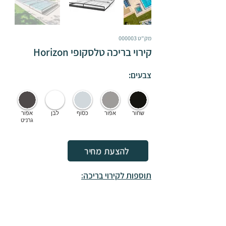
מק"ט 000003
קירוי בריכה טלסקופי Horizon
צבעים:
שחור
אפור
כסוף
לבן
אפור
גרניט
להצעת מחיר
תוספות לקירוי בריכה: