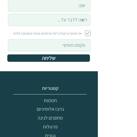
אני מאשר/ת קבלת דיוור ופרסומים מאתר Canopia פלרם
שליחה
קטגוריות
חממות
גזיבו אלומיניום
מחסנים לגינה
פרגולות
גגונים