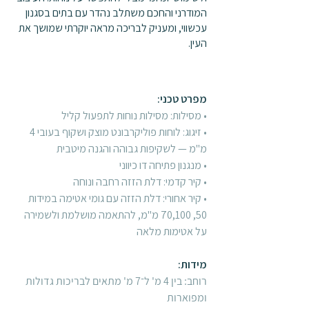
המודרני והחכם משתלב נהדר עם בתים בסגנון
עכשווי, ומעניק לבריכה מראה יוקרתי שמושך את
העין.
​מפרט טכני:
• מסילות: מסילות נוחות לתפעול קליל
• זיגוג: לוחות פוליקרבונט מוצק ושקוף בעובי 4
מ"מ — לשקיפות גבוהה והגנה מיטבית
• מנגנון פתיחה דו כיווני
• קיר קדמי: דלת הזזה רחבה ונוחה
• קיר אחורי: דלת הזזה עם גומי אטימה במידות
50, 70,100 מ"מ, להתאמה מושלמת ולשמירה
על אטימות מלאה
מידות:
רוחב: בין 4 מ' ל־7 מ' מתאים לבריכות גדולות
ומפוארות