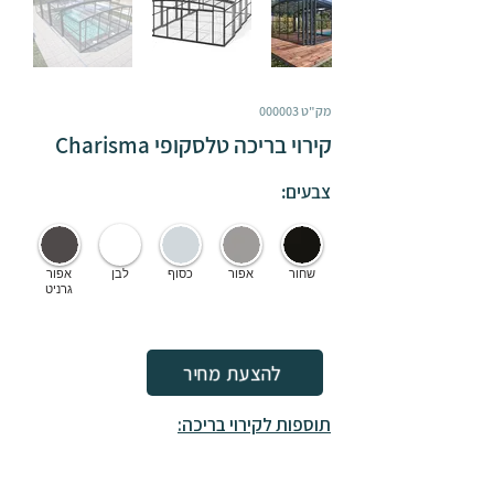
מק"ט 000003
קירוי בריכה טלסקופי Charisma
צבעים:
שחור
אפור
כסוף
לבן
אפור
גרניט
להצעת מחיר
תוספות לקירוי בריכה: