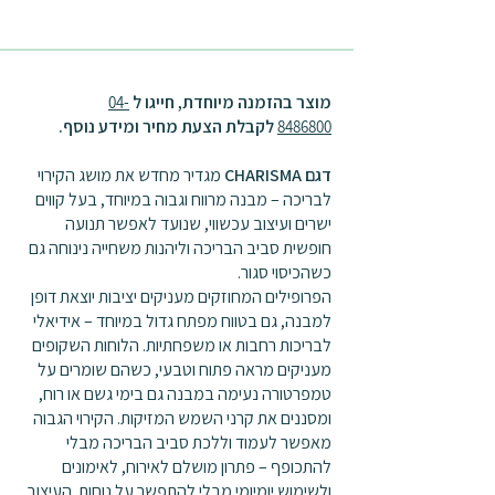
מוצר בהזמנה מיוחדת, חייגו ל
04-
לקבלת הצעת מחיר ומידע נוסף.
8486800
דגם CHARISMA
מגדיר מחדש את מושג הקירוי
לבריכה – מבנה מרווח וגבוה במיוחד, בעל קווים
ישרים ועיצוב עכשווי, שנועד לאפשר תנועה
חופשית סביב הבריכה וליהנות משחייה נינוחה גם
כשהכיסוי סגור.
הפרופילים המחוזקים מעניקים יציבות יוצאת דופן
למבנה, גם בטווח מפתח גדול במיוחד – אידיאלי
לבריכות רחבות או משפחתיות. הלוחות השקופים
מעניקים מראה פתוח וטבעי, כשהם שומרים על
טמפרטורה נעימה במבנה גם בימי גשם או רוח,
ומסננים את קרני השמש המזיקות. הקירוי הגבוה
מאפשר לעמוד וללכת סביב הבריכה מבלי
להתכופף – פתרון מושלם לאירוח, לאימונים
ולשימוש יומיומי מבלי להתפשר על נוחות. העיצוב