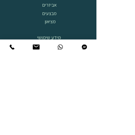
אביזרים
מבצעים
מציאון
מידע שימושי
אודות
ביטול
עסקה
הובלה
והרכבה
תצוגת
מוצרים
שירות לאחר
מכירה
שאלות
נפוצות
מידות