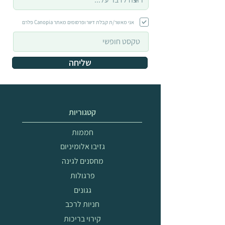
אני מאשר/ת קבלת דיוור ופרסומים מאתר Canopia פלרם
שליחה
קטגוריות
חממות
גזיבו אלומיניום
מחסנים לגינה
פרגולות
גגונים
חניות לרכב
קירוי בריכות